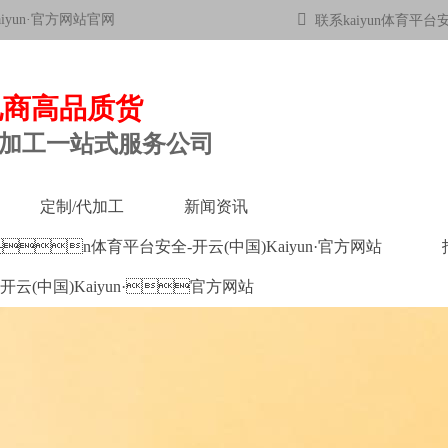
aiyun·官方网站官网
联系kaiyun体育平台
电商高品质货
代加工一站式服务公司
定制/代加工
新闻资讯
n体育平台安全-开云(中国)Kaiyun·官方网站
全-开云(中国)Kaiyun·官方网站