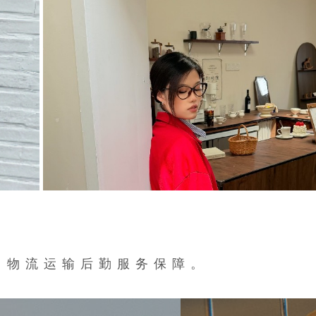
，物流运输后勤服务保障。