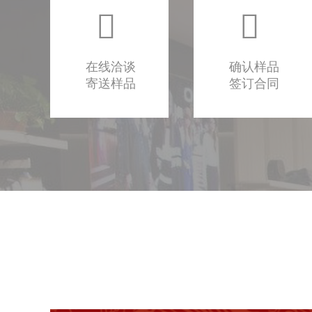
在线洽谈
确认样品
寄送样品
签订合同