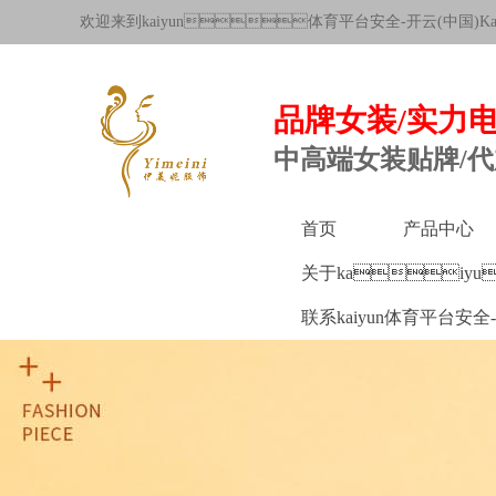
欢迎来到kaiyun体育平台安全-开云(中国)K
品牌女装/实力
中高端女装贴牌/
首页
产品中心
关于kaiyu
联系kaiyun体育平台安